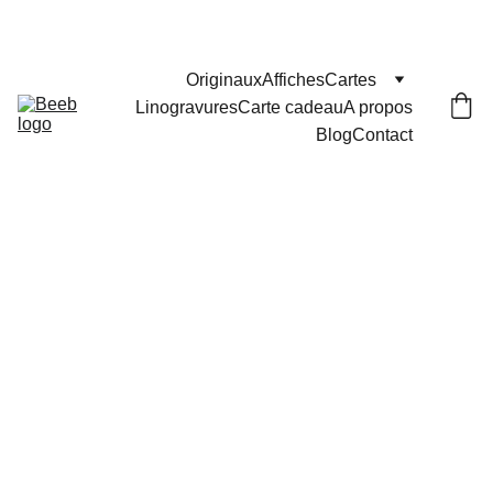
Les commandes passées après le 29 juillet seront 
expédiées le 25 août
Originaux
Affiches
Cartes
Linogravures
Carte cadeau
A propos
Blog
Contact