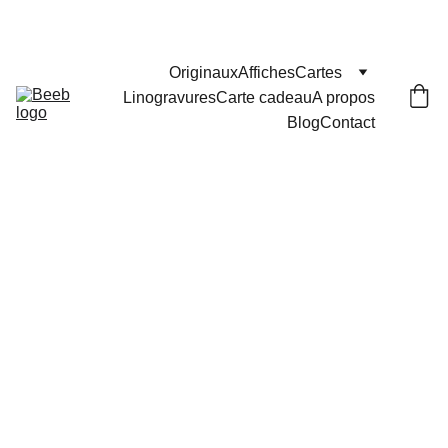
Les commandes passées après le 29 juillet seront 
expédiées le 25 août
Originaux
Affiches
Cartes
Linogravures
Carte cadeau
A propos
Blog
Contact