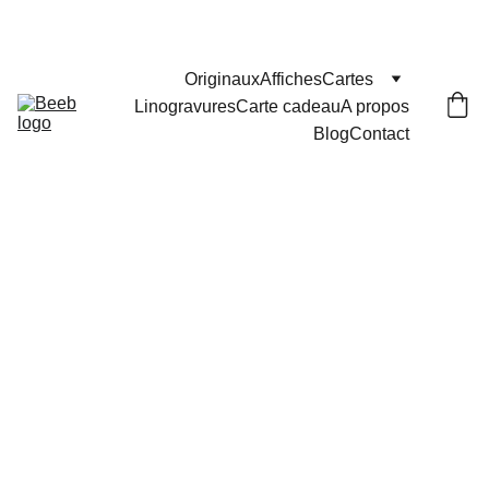
Les commandes passées après le 29 juillet seront 
expédiées le 25 août
Originaux
Affiches
Cartes
Linogravures
Carte cadeau
A propos
Blog
Contact