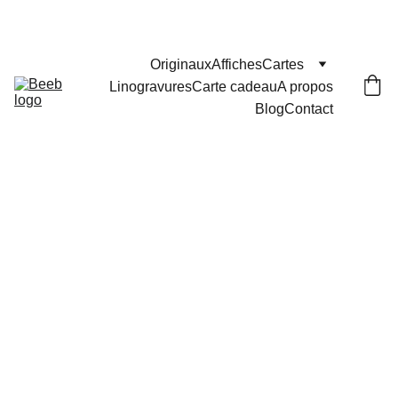
Les commandes passées après le 29 juillet seront 
expédiées le 25 août
Originaux
Affiches
Cartes
Linogravures
Carte cadeau
A propos
Blog
Contact