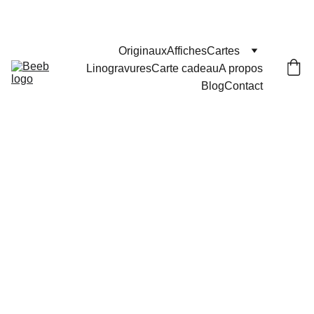
Les commandes passées après le 29 juillet seront 
expédiées le 25 août
Originaux
Affiches
Cartes
Linogravures
Carte cadeau
A propos
Blog
Contact