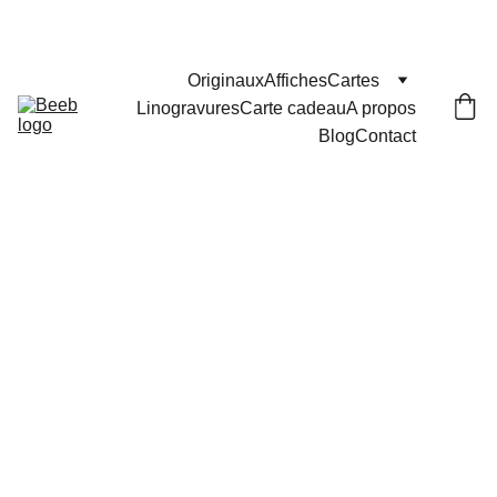
Les commandes passées après le 29 juillet seront 
expédiées le 25 août
Originaux
Affiches
Cartes
Linogravures
Carte cadeau
A propos
Blog
Contact