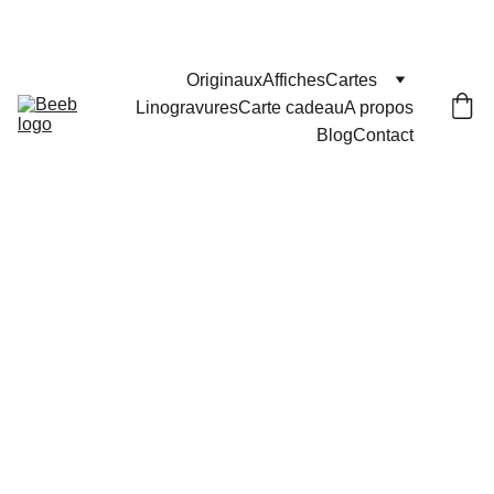
Les commandes passées après le 29 juillet seront 
expédiées le 25 août
Originaux
Affiches
Cartes
Linogravures
Carte cadeau
A propos
Blog
Contact